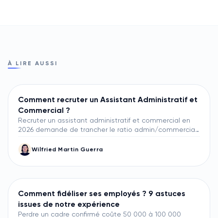
À LIRE AUSSI
Comment recruter un Assistant Administratif et
Commercial ?
Recruter un assistant administratif et commercial en
2026 demande de trancher le ratio admin/commercial
dès le brief : 30/70, 50/50 ou 70/30. Ce guide pose ma
méthode terrain chez Lity, du brief jusqu'à la prise de
Wilfried Martin Guerra
fonction, avec les benchmarks APEC et OpenSourcing,
la scorecard 5 indicateurs et les 4 questions qui filtrent
un bon profil en 30 minutes.
Comment fidéliser ses employés ? 9 astuces
issues de notre expérience
Perdre un cadre confirmé coûte 50 000 à 100 000