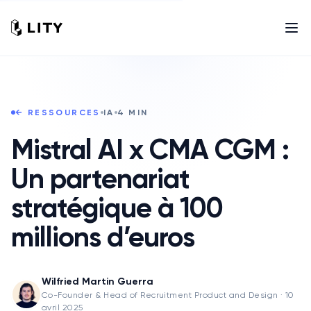
← RESSOURCES
IA
4
MIN
Mistral AI x CMA CGM :
Un partenariat
stratégique à 100
millions d’euros
Wilfried Martin Guerra
Co-Founder & Head of Recruitment Product and Design
·
10
avril 2025