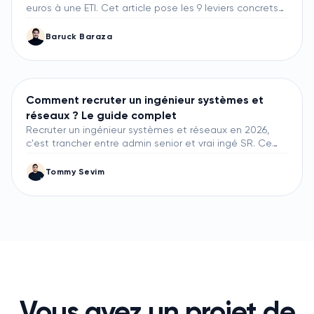
euros à une ETI. Cet article pose les 9 leviers concrets
de fidélisation observés sur 60 missions Lity et croisés
avec les études Gallup et APEC : rémunération
Baruck Baraza
transparente, qualité du manager direct, projet
structurant, formation continue, onboarding 90 jours,
équilibre vie pro/vie perso, intéressement long terme,
mobilité interne, reconnaissance terrain.
Comment recruter un ingénieur systèmes et
réseaux ? Le guide complet
Recruter un ingénieur systèmes et réseaux en 2026,
c'est trancher entre admin senior et vrai ingé SR. Ce
guide pose la méthode Lity : différenciation avec
l'admin SR, marché 2026, scorecard 5 indicateurs,
Tommy Sevim
sourcing par profil, cas d'archi 60 minutes, onboarding
90 jours avec premier projet structurant livré à M3.
Vous avez un projet de