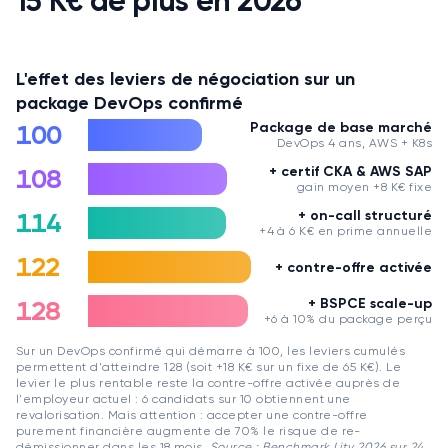
15 K€ de plus en 2026
L'effet des leviers de négociation sur un
package DevOps confirmé
100
Package de base marché
DevOps 4 ans, AWS + K8s
108
+ certif CKA & AWS SAP
gain moyen +8 K€ fixe
114
+ on-call structuré
+4 à 6 K€ en prime annuelle
122
+ contre-offre activée
128
+ BSPCE scale-up
+6 à 10% du package perçu
Sur un DevOps confirmé qui démarre à 100, les leviers cumulés
permettent d'atteindre 128 (soit +18 K€ sur un fixe de 65 K€). Le
levier le plus rentable reste la contre-offre activée auprès de
l'employeur actuel : 6 candidats sur 10 obtiennent une
revalorisation. Mais attention : accepter une contre-offre
purement financière augmente de 70% le risque de re-
démissionner dans les 18 mois.
Source :
Benchmark Lity 2026 sur 24