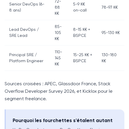
72-
Senior DevOps (6-
5-9 K€
88
78-97 K€
8 ans)
on-call
K€
85-
Lead DevOps /
8-15 K€ +
105
95-130 K€
SRE Lead
BSPCE
K€
110-
Principal SRE /
15-25 K€ +
130-180
145
Platform Engineer
BSPCE
K€
K€
Sources croisées : APEC, Glassdoor France, Stack
Overflow Developer Survey 2026, et Kicklox pour le
segment freelance.
Pourquoi les fourchettes s'étalent autant