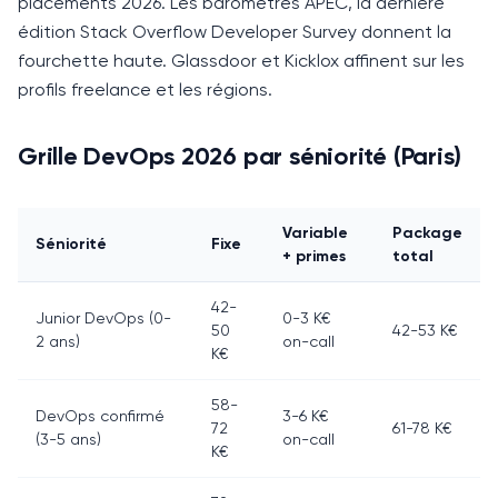
placements 2026. Les baromètres APEC, la dernière
édition Stack Overflow Developer Survey donnent la
fourchette haute. Glassdoor et Kicklox affinent sur les
profils freelance et les régions.
Grille DevOps 2026 par séniorité (Paris)
Variable
Package
Séniorité
Fixe
+ primes
total
42-
Junior DevOps (0-
0-3 K€
50
42-53 K€
2 ans)
on-call
K€
58-
DevOps confirmé
3-6 K€
72
61-78 K€
(3-5 ans)
on-call
K€