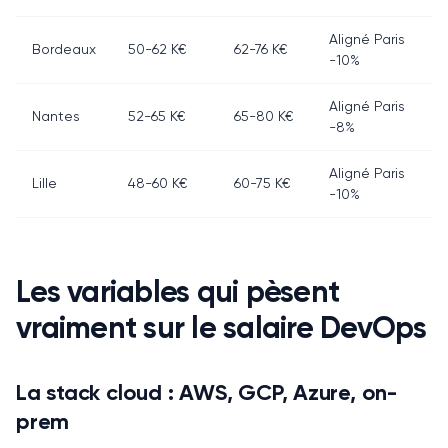
Aligné Paris
Bordeaux
50-62 K€
62-76 K€
-10%
Aligné Paris
Nantes
52-65 K€
65-80 K€
-8%
Aligné Paris
Lille
48-60 K€
60-75 K€
-10%
Les variables qui pèsent
vraiment sur le salaire DevOps
La stack cloud : AWS, GCP, Azure, on-
prem