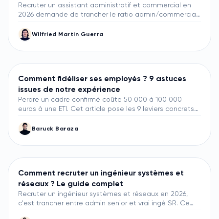
Recruter un assistant administratif et commercial en
2026 demande de trancher le ratio admin/commercial
dès le brief : 30/70, 50/50 ou 70/30. Ce guide pose ma
méthode terrain chez Lity, du brief jusqu'à la prise de
Wilfried Martin Guerra
fonction, avec les benchmarks APEC et OpenSourcing,
la scorecard 5 indicateurs et les 4 questions qui filtrent
un bon profil en 30 minutes.
Comment fidéliser ses employés ? 9 astuces
issues de notre expérience
Perdre un cadre confirmé coûte 50 000 à 100 000
euros à une ETI. Cet article pose les 9 leviers concrets
de fidélisation observés sur 60 missions Lity et croisés
avec les études Gallup et APEC : rémunération
Baruck Baraza
transparente, qualité du manager direct, projet
structurant, formation continue, onboarding 90 jours,
équilibre vie pro/vie perso, intéressement long terme,
mobilité interne, reconnaissance terrain.
Comment recruter un ingénieur systèmes et
réseaux ? Le guide complet
Recruter un ingénieur systèmes et réseaux en 2026,
c'est trancher entre admin senior et vrai ingé SR. Ce
guide pose la méthode Lity : différenciation avec