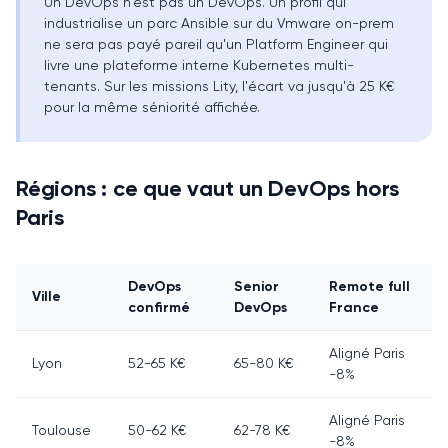
Un DevOps n'est pas un DevOps. Un profil qui
industrialise un parc Ansible sur du Vmware on-prem
ne sera pas payé pareil qu'un Platform Engineer qui
livre une plateforme interne Kubernetes multi-
tenants. Sur les missions Lity, l'écart va jusqu'à 25 K€
pour la même séniorité affichée.
Régions : ce que vaut un DevOps hors
Paris
DevOps
Senior
Remote full
Ville
confirmé
DevOps
France
Aligné Paris
Lyon
52-65 K€
65-80 K€
-8%
Aligné Paris
Toulouse
50-62 K€
62-78 K€
-8%