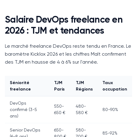
Salaire DevOps freelance en
2026 : TJM et tendances
Le marché freelance DevOps reste tendu en France.
Le
baromètre Kicklox 2026 et les chiffres Malt confirment
des TJM en hausse de 4 à 6% sur l'année.
Séniorité
TJM
TJM
Taux
freelance
Paris
Régions
occupation
DevOps
550-
480-
confirmé (3-5
80-90%
650 €
580 €
ans)
Senior DevOps
650-
580-
85-92%
(6-8 ans)
800 €
700 €