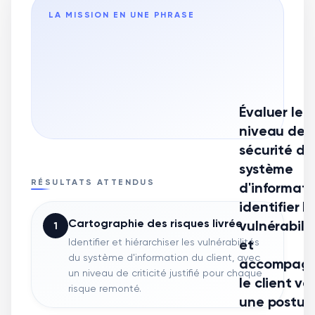
LA MISSION EN UNE PHRASE
Évaluer le
niveau de
sécurité d'
système
RÉSULTATS ATTENDUS
d'informati
identifier le
Cartographie des risques livrée
vulnérabili
1
Identifier et hiérarchiser les vulnérabilités
et
du système d'information du client, avec
accompagn
un niveau de criticité justifié pour chaque
le client ve
risque remonté.
une postur