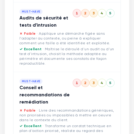
MUST-HAVE
1
2
3
4
5
Audits de sécurité et
tests d'intrusion
✗ Faible
·
Applique une démarche figée sans
l'adapter au contexte, ou peine à expliquer
comment une faille a été identifiée et exploitée.
✓ Excellent
·
Maîtrise le déroulé d'un audit ou d'un
test d'intrusion, choisit la méthode adaptée au
périmètre et documente ses constats de façon
reproductible.
MUST-HAVE
1
2
3
4
5
Conseil et
recommandations de
remédiation
✗ Faible
·
Livre des recommandations génériques,
non priorisées ou impossibles à mettre en oeuvre
dans le contexte du client.
✓ Excellent
·
Transforme un constat technique en
plan d'action priorisé, réaliste au regard des