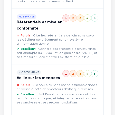
contraintes et des moyens du client.
MUST-HAVE
1
2
3
4
5
Référentiels et mise en
conformité
✗ Faible
·
Cite les référentiels de loin sans savoir
les décliner concrètement sur un système
d'information donné.
✓ Excellent
·
Connaît les référentiels structurants,
par exemple ISO 27001 et les guides de l'ANSSI, et
sait mesurer l'écart entre l'existant et la cible.
NICE-TO-HAVE
1
2
3
4
5
Veille sur les menaces
✗ Faible
·
S'appuie sur des connaissances datées
et passe à côté des vecteurs d'attaque récents.
✓ Excellent
·
Suit l'évolution des menaces et des
techniques d'attaque, et intègre cette veille dans
ses analyses et ses recommandations.