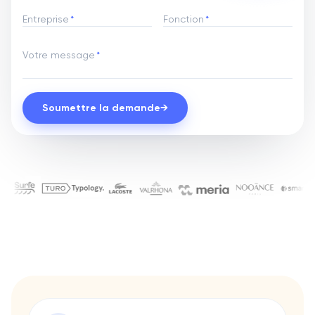
Entreprise
*
Fonction
*
Votre message
*
Soumettre la demande
→
Ils nous font confiance pour le
Chanel
Aqemia
Ada
Bryj
Gino