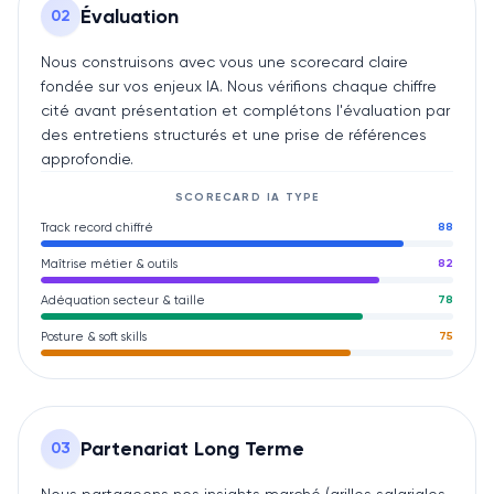
Évaluation
0
2
Nous construisons avec vous une scorecard claire
fondée sur vos enjeux IA. Nous vérifions chaque chiffre
cité avant présentation et complétons l'évaluation par
des entretiens structurés et une prise de références
approfondie.
SCORECARD
IA
TYPE
Track record chiffré
88
Maîtrise métier & outils
82
Adéquation secteur & taille
78
Posture & soft skills
75
Partenariat Long Terme
0
3
Nous partageons nos insights marché (grilles salariales,