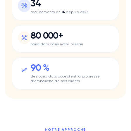
34
Data Impact
Lacoste
recrutements en
IA
depuis 2023
Lifen
Mee6
Le Permis Libre
80 000+
Pharow
candidats dans notre réseau
Quicksign
Qwant
Swaap
90 %
Uggy
Surfe
des candidats acceptent la promesse
Valrhona
d'embauche de nos clients
Méria
Sis ID
Smappen
Skynopy
Klineo
Turo
NOTRE APPROCHE
Typology