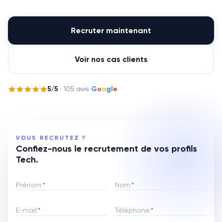
Recruter maintenant
Voir nos cas clients
5
/5
·
105
avis
G
o
o
g
l
e
VOUS RECRUTEZ ?
Confiez-nous le recrutement de vos profils
Tech.
Prénom
*
Nom
*
E-mail
*
Téléphone
*