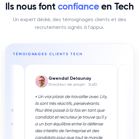
Ils nous font
confiance
en
Tech
Un expert dédié, des témoignages clients et des
recrutements signés à l'appui.
TÉMOIGNAGES CLIENTS
TECH
al Delaunay
Nitsan Seniak
ur de projet
· SisID
CTO
· Mee6
r de travailler avec Lity,
«
Super compétents et réactifs,
éactifs, persévérants.
sympas en plus, le premier cabinet
é à la fois en tant que
auquel je m’adresse quand j’ai un
ruteur je trouve qu'il y
recrutement à faire.
»
ibre entre la défense
 l'entreprise et des
r que tout le monde