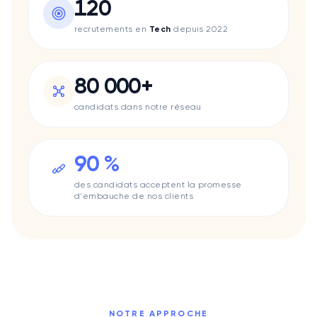
120
Data Impact
Lacoste
recrutements en
Tech
depuis 2022
Lifen
Mee6
Le Permis Libre
80 000+
Pharow
candidats dans notre réseau
Quicksign
Qwant
Swaap
90 %
Uggy
Surfe
des candidats acceptent la promesse
Valrhona
d'embauche de nos clients
Méria
Sis ID
Smappen
Skynopy
Klineo
Turo
NOTRE APPROCHE
Typology