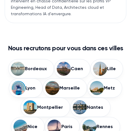
intervient en chasse confidentielle sur les profils VP
Engineering, Head of Data, Architectes cloud et
transformations IA d'envergure.
Nous recrutons pour vous dans ces villes
Bordeaux
Caen
Lille
Lyon
Marseille
Metz
Montpellier
Nantes
Nice
Paris
Rennes