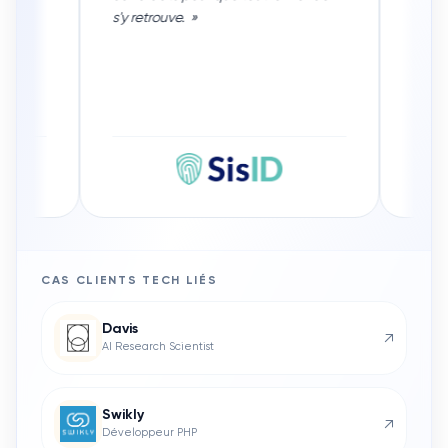
CAS CLIENTS
TECH
LIÉS
Davis
↗
AI Research Scientist
Swikly
↗
Développeur PHP