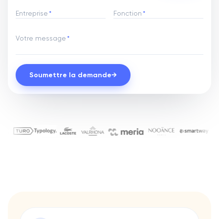
Entreprise
*
Fonction
*
Votre message
*
Soumettre la demande
→
Ils nous font confiance pour le
Chanel
Aqemia
Ada
Bryj
Gino