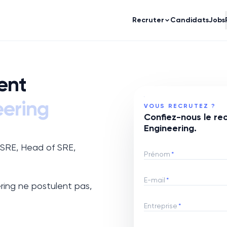
Recruter
Candidats
Jobs
ent
eering
VOUS RECRUTEZ ?
Confiez-nous le rec
Engineering.
d SRE, Head of SRE,
Prénom
*
E-mail
*
ering
ne postulent pas,
Entreprise
*