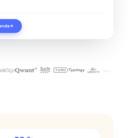
ande
→
e Reliability Engineering