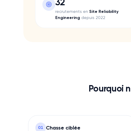
32
Lacoste
Lifen
recrutements en
Site Reliability
Mee6
Engineering
depuis 2022
Le Permis Libre
Pharow
Quicksign
Qwant
Swaap
Uggy
Surfe
Valrhona
Méria
Sis ID
Pourquoi n
Smappen
Skynopy
Klineo
Turo
Typology
Chasse ciblée
0
1