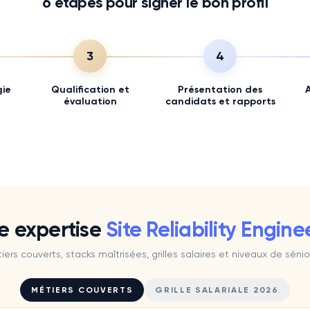
6
étapes pour signer le bon profil
3
4
gie
Qualification et
Présentation des
évaluation
candidats et rapports
e expertise
Site Reliability Engine
iers couverts, stacks maîtrisées, grilles salaires et niveaux de sénior
MÉTIERS COUVERTS
GRILLE SALARIALE 2026