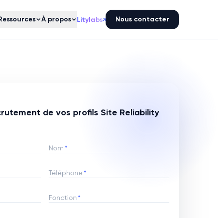
Ressources
À propos
Nous contacter
Litylabs
↗
rutement de vos profils Site Reliability
Nom
*
Téléphone
*
Fonction
*