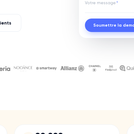
Votre message
*
lients
Soumettre la dem
e pour leurs recrutements
Sit