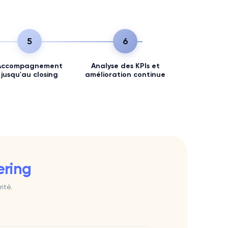
5
6
Accompagnement
Analyse des KPIs et
jusqu'au closing
amélioration continue
ering
ité.