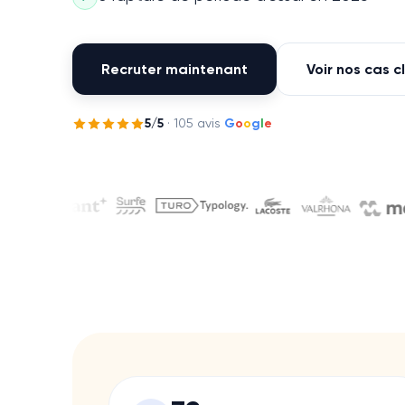
Recruter maintenant
Voir nos cas c
5
/5
·
105
avis
G
o
o
g
l
e
Ils nous font confianc
Chanel
Aqemia
Ada
Bryj
Gino
Data Impact