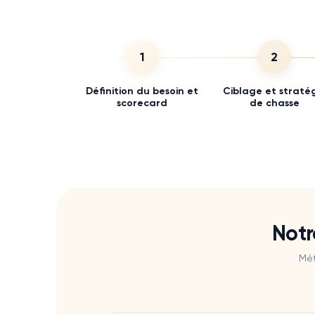
1
2
Définition du besoin et
Ciblage et straté
scorecard
de chasse
Notr
Mét