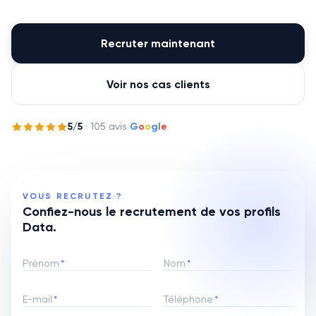
Recruter maintenant
Voir nos cas clients
5
/5
·
105
avis
G
o
o
g
l
e
VOUS RECRUTEZ ?
Confiez-nous le recrutement de vos profils
Data.
Prénom
*
Nom
*
E-mail
*
Téléphone
*