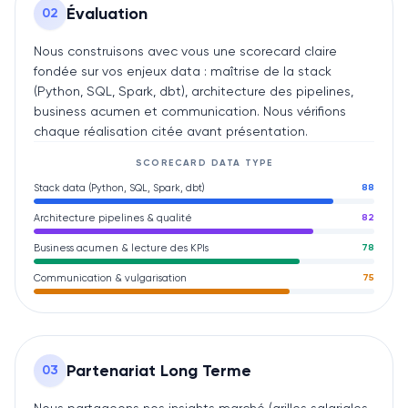
Évaluation
0
2
Nous construisons avec vous une scorecard claire
fondée sur vos enjeux data : maîtrise de la stack
(Python, SQL, Spark, dbt), architecture des pipelines,
business acumen et communication. Nous vérifions
chaque réalisation citée avant présentation.
SCORECARD
DATA
TYPE
Stack data (Python, SQL, Spark, dbt)
88
Architecture pipelines & qualité
82
Business acumen & lecture des KPIs
78
Communication & vulgarisation
75
Partenariat Long Terme
0
3
Nous partageons nos insights marché (grilles salariales