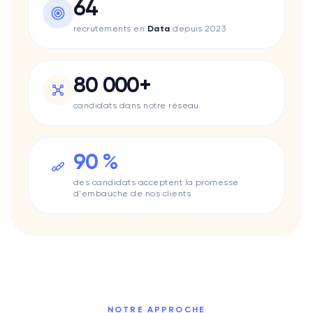
64
Data Impact
Lacoste
recrutements en
Data
depuis 2023
Lifen
Mee6
Le Permis Libre
80 000+
Pharow
candidats dans notre réseau
Quicksign
Qwant
Swaap
90 %
Uggy
Surfe
des candidats acceptent la promesse
Valrhona
d'embauche de nos clients
Méria
Sis ID
Smappen
Skynopy
Klineo
Turo
NOTRE APPROCHE
Typology