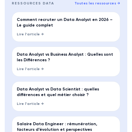
RESSOURCES
DATA
Toutes les ressources
→
GUIDE
Comment recruter un Data Analyst en 2026 –
Le guide complet
Lire l'article →
COMPARATIF
Data Analyst vs Business Analyst : Quelles sont
les Différences ?
Lire l'article →
COMPARATIF
Data Analyst vs Data Scientist : quelles
différences et quel métier choisir ?
Lire l'article →
SALAIRE
Salaire Data Engineer : rémunération,
facteurs d’évolution et perspectives