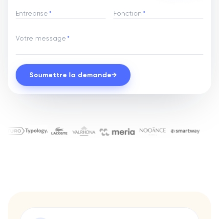
Entreprise
*
Fonction
*
Votre message
*
Soumettre la demande
→
Ils nous font confiance pour le
Chanel
Aqemia
Ada
Bryj
Gino