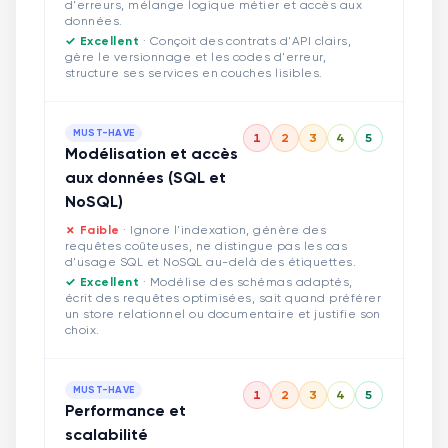
d'erreurs, mélange logique métier et accès aux
données.
✓ Excellent
·
Conçoit des contrats d'API clairs,
gère le versionnage et les codes d'erreur,
structure ses services en couches lisibles.
MUST-HAVE
1
2
3
4
5
Modélisation et accès
aux données (SQL et
NoSQL)
✗ Faible
·
Ignore l'indexation, génère des
requêtes coûteuses, ne distingue pas les cas
d'usage SQL et NoSQL au-delà des étiquettes.
✓ Excellent
·
Modélise des schémas adaptés,
écrit des requêtes optimisées, sait quand préférer
un store relationnel ou documentaire et justifie son
choix.
MUST-HAVE
1
2
3
4
5
Performance et
scalabilité