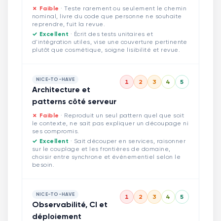
✗ Faible
·
Teste rarement ou seulement le chemin
nominal, livre du code que personne ne souhaite
reprendre, fuit la revue.
✓ Excellent
·
Écrit des tests unitaires et
d'intégration utiles, vise une couverture pertinente
plutôt que cosmétique, soigne lisibilité et revue.
NICE-TO-HAVE
1
2
3
4
5
Architecture et
patterns côté serveur
✗ Faible
·
Reproduit un seul pattern quel que soit
le contexte, ne sait pas expliquer un découpage ni
ses compromis.
✓ Excellent
·
Sait découper en services, raisonner
sur le couplage et les frontières de domaine,
choisir entre synchrone et événementiel selon le
besoin.
NICE-TO-HAVE
1
2
3
4
5
Observabilité, CI et
déploiement