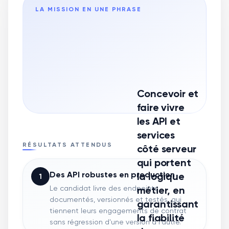
LA MISSION EN UNE PHRASE
Concevoir et
faire vivre
les API et
services
RÉSULTATS ATTENDUS
côté serveur
qui portent
Des API robustes en production
la logique
1
Le candidat livre des endpoints
métier, en
documentés, versionnés et testés, qui
garantissant
tiennent leurs engagements de contrat
la fiabilité
sans régression d'une version à l'autre.