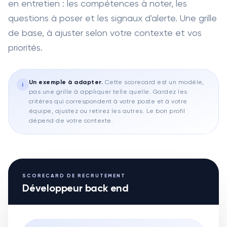
en entretien : les compétences à noter, les
questions à poser et les signaux d'alerte. Une grille
de base, à ajuster selon votre contexte et vos
priorités.
Un exemple à adapter
.
Cette scorecard est un modèle,
i
pas une grille à appliquer telle quelle. Gardez les
critères qui correspondent à votre poste et à votre
équipe, ajustez ou retirez les autres. Le bon profil
dépend de votre contexte.
SCORECARD DE RECRUTEMENT
Développeur back end