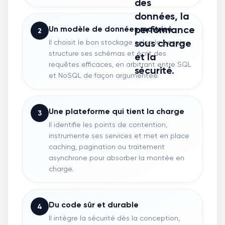
des
données, la
performance
Un modèle de données maîtrisé
2
sous charge
Il choisit le bon stockage selon le besoin,
structure ses schémas et écrit des
et la
requêtes efficaces, en arbitrant entre SQL
sécurité.
et NoSQL de façon argumentée.
Une plateforme qui tient la charge
3
Il identifie les points de contention,
instrumente ses services et met en place
caching, pagination ou traitement
asynchrone pour absorber la montée en
charge.
Du code sûr et durable
4
Il intègre la sécurité dès la conception,