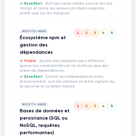
✓ Excellent
·
Écrit des tests ciblés, couvre les cas
limites et traite les erreurs de façon explicite
plutôt que de les masquer.
NICE-TO-HAVE
1
2
3
4
5
Écosystème npm et
gestion des
dépendances
✗ Faible
·
Ajoute des paquets sans réflexion,
ignore les vulnérabilités et ne maîtrise pas son
arbre de dépendances.
✓ Excellent
·
Choisit ses dépendances avec
discernement, suit les versions et reste vigilant sur
la sécurité et la dette induite.
NICE-TO-HAVE
1
2
3
4
5
Bases de données et
persistance (SQL ou
NoSQL, requêtes
performantes)