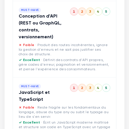
MUST-HAVE
1
2
3
4
5
Conception d'API
(REST ou GraphQL,
contrats,
versionnement)
✗ Faible
·
Produit des routes incohérentes, ignore
la gestion d'erreurs et ne sait pas justifier ses
choix de structure.
✓ Excellent
·
Définit des contrats d'API propres,
gère codes d'erreur, pagination et versionnement,
et pense l'expérience des consommateurs.
MUST-HAVE
1
2
3
4
5
JavaScript et
TypeScript
✗ Faible
·
Reste fragile sur les fondamentaux du
langage, abuse du type any ou subit le typage au
lieu de s'en servir.
✓ Excellent
·
Écrit un JavaScript moderne maîtrisé
et structure son code en TypeScript avec un typage