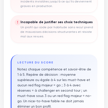
incidents invisibles jusqu'à ce qu'ils deviennent
graves en production.
!
Incapable de justifier ses choix techniques
Un profil qui code par habitude sans recul prend
de mauvaises décisions structurantes et résiste
mal aux revues.
LECTURE DU SCORE
Notez chaque compétence et savoir-être de
1 à 5. Repère de décision : moyenne
supérieure ou égale à 4 sur les must-have et
aucun red flag majeur = go ; 3 à 4 avec
réserves = à challenger en second tour ; un
must-have sous 3 ou un red flag majeur = no-
go. Un nice-to-have faible ne doit jamais
éliminer un bon profil.