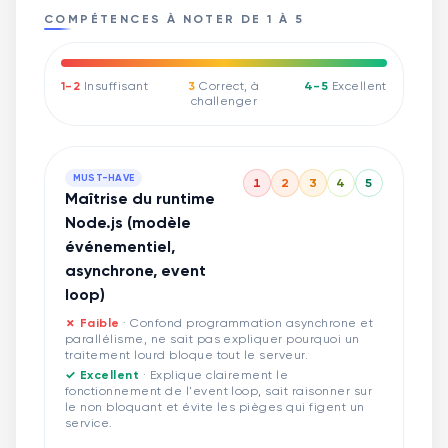
COMPÉTENCES À NOTER DE 1 À 5
1-2
Insuffisant
3
Correct, à
4-5
Excellent
challenger
MUST-HAVE
1
2
3
4
5
Maîtrise du runtime
Node.js (modèle
événementiel,
asynchrone, event
loop)
✗ Faible
·
Confond programmation asynchrone et
parallélisme, ne sait pas expliquer pourquoi un
traitement lourd bloque tout le serveur.
✓ Excellent
·
Explique clairement le
fonctionnement de l'event loop, sait raisonner sur
le non bloquant et évite les pièges qui figent un
service.