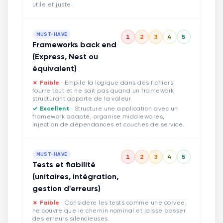
utile et juste.
MUST-HAVE
1
2
3
4
5
Frameworks back end
(Express, Nest ou
équivalent)
✗ Faible
·
Empile la logique dans des fichiers
fourre tout et ne sait pas quand un framework
structurant apporte de la valeur.
✓ Excellent
·
Structure une application avec un
framework adapté, organise middlewares,
injection de dépendances et couches de service.
MUST-HAVE
1
2
3
4
5
Tests et fiabilité
(unitaires, intégration,
gestion d'erreurs)
✗ Faible
·
Considère les tests comme une corvée,
ne couvre que le chemin nominal et laisse passer
des erreurs silencieuses.