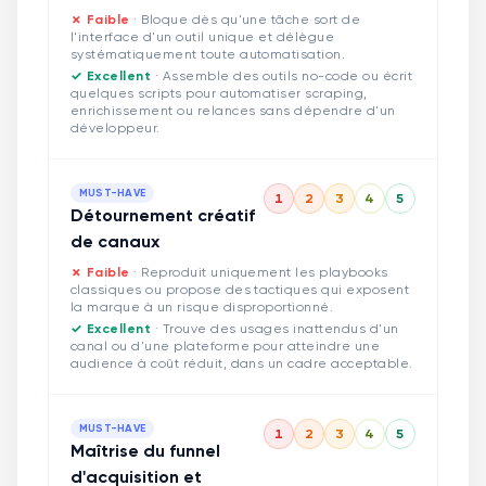
✗ Faible
·
Bloque dès qu'une tâche sort de
l'interface d'un outil unique et délègue
systématiquement toute automatisation.
✓ Excellent
·
Assemble des outils no-code ou écrit
quelques scripts pour automatiser scraping,
enrichissement ou relances sans dépendre d'un
développeur.
MUST-HAVE
1
2
3
4
5
Détournement créatif
de canaux
✗ Faible
·
Reproduit uniquement les playbooks
classiques ou propose des tactiques qui exposent
la marque à un risque disproportionné.
✓ Excellent
·
Trouve des usages inattendus d'un
canal ou d'une plateforme pour atteindre une
audience à coût réduit, dans un cadre acceptable.
MUST-HAVE
1
2
3
4
5
Maîtrise du funnel
d'acquisition et