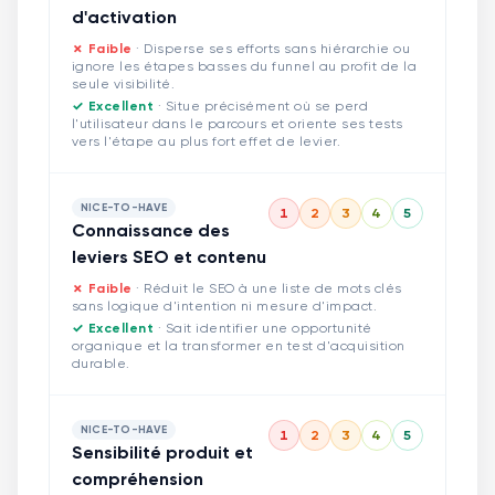
d'activation
✗ Faible
·
Disperse ses efforts sans hiérarchie ou
ignore les étapes basses du funnel au profit de la
seule visibilité.
✓ Excellent
·
Situe précisément où se perd
l'utilisateur dans le parcours et oriente ses tests
vers l'étape au plus fort effet de levier.
NICE-TO-HAVE
1
2
3
4
5
Connaissance des
leviers SEO et contenu
✗ Faible
·
Réduit le SEO à une liste de mots clés
sans logique d'intention ni mesure d'impact.
✓ Excellent
·
Sait identifier une opportunité
organique et la transformer en test d'acquisition
durable.
NICE-TO-HAVE
1
2
3
4
5
Sensibilité produit et
compréhension