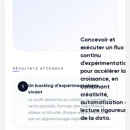
Concevoir et
exécuter un flux
continu
d'expérimentation
RÉSULTATS ATTENDUS
pour accélérer la
croissance, en
Un backlog d'expérimentations
combinant
1
vivant
créativité,
Le profil alimente en continu un pipeline de
automatisation e
tests priorisés, formule des hypothèses
lecture rigoureuse
claires et boucle chaque expérimentation
de la data.
par un apprentissage exploitable.