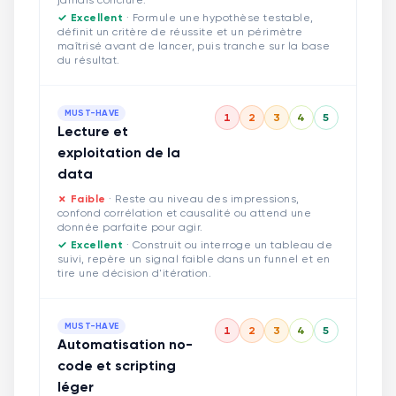
jamais conclure.
✓ Excellent
·
Formule une hypothèse testable,
définit un critère de réussite et un périmètre
maîtrisé avant de lancer, puis tranche sur la base
du résultat.
MUST-HAVE
1
2
3
4
5
Lecture et
exploitation de la
data
✗ Faible
·
Reste au niveau des impressions,
confond corrélation et causalité ou attend une
donnée parfaite pour agir.
✓ Excellent
·
Construit ou interroge un tableau de
suivi, repère un signal faible dans un funnel et en
tire une décision d'itération.
MUST-HAVE
1
2
3
4
5
Automatisation no-
code et scripting
léger