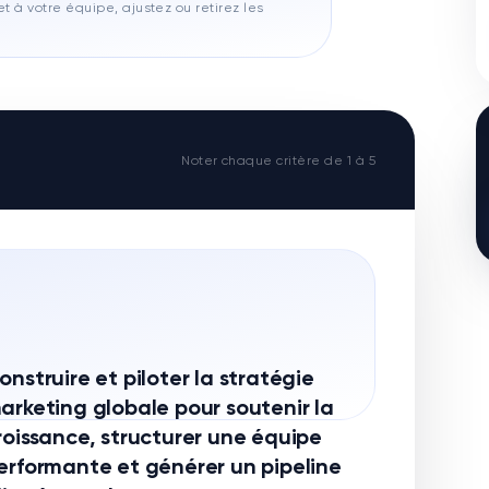
t à votre équipe, ajustez ou retirez les
Noter chaque critère de 1 à 5
onstruire et piloter la stratégie
arketing globale pour soutenir la
roissance, structurer une équipe
erformante et générer un pipeline