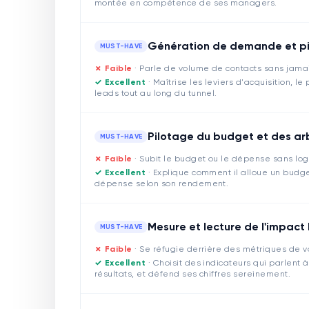
montée en compétence de ses managers.
Génération de demande et pi
MUST-HAVE
✗ Faible
·
Parle de volume de contacts sans jamai
✓ Excellent
·
Maîtrise les leviers d'acquisition, l
leads tout au long du tunnel.
Pilotage du budget et des ar
MUST-HAVE
✗ Faible
·
Subit le budget ou le dépense sans logiq
✓ Excellent
·
Explique comment il alloue un budget
dépense selon son rendement.
Mesure et lecture de l'impact
MUST-HAVE
✗ Faible
·
Se réfugie derrière des métriques de van
✓ Excellent
·
Choisit des indicateurs qui parlent à
résultats, et défend ses chiffres sereinement.