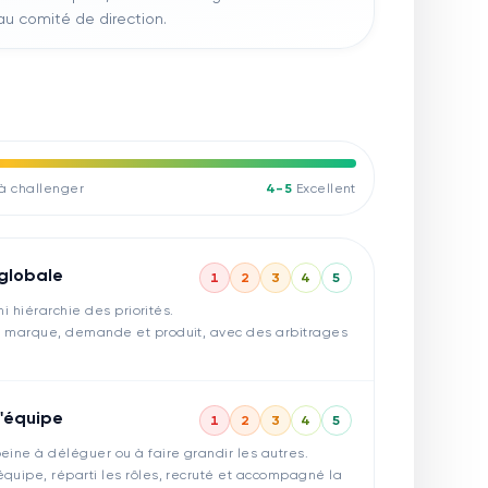
au comité de direction.
 à challenger
4-5
Excellent
 globale
1
2
3
4
5
ni hiérarchie des priorités.
re marque, demande et produit, avec des arbitrages
'équipe
1
2
3
4
5
eine à déléguer ou à faire grandir les autres.
quipe, réparti les rôles, recruté et accompagné la