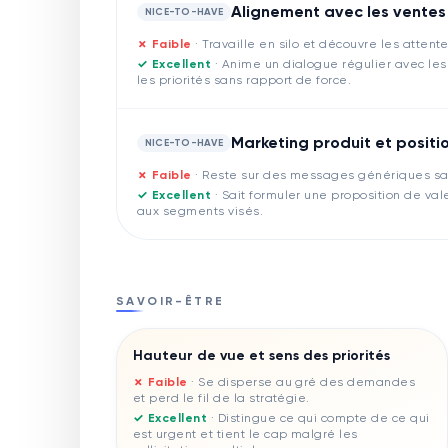
Alignement avec les ventes 
NICE-TO-HAVE
✗ Faible
·
Travaille en silo et découvre les atten
✓ Excellent
·
Anime un dialogue régulier avec les
les priorités sans rapport de force.
Marketing produit et posit
NICE-TO-HAVE
✗ Faible
·
Reste sur des messages génériques san
✓ Excellent
·
Sait formuler une proposition de val
aux segments visés.
SAVOIR-ÊTRE
Hauteur de vue et sens des priorités
✗ Faible
·
Se disperse au gré des demandes
et perd le fil de la stratégie.
✓ Excellent
·
Distingue ce qui compte de ce qui
est urgent et tient le cap malgré les