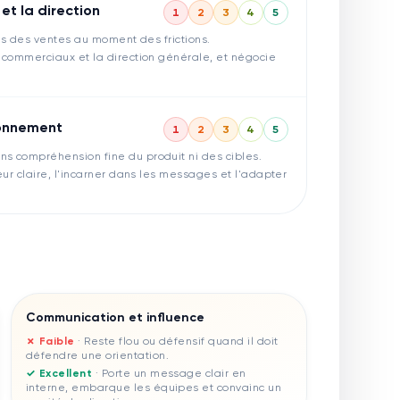
et la direction
1
2
3
4
5
tes des ventes au moment des frictions.
 commerciaux et la direction générale, et négocie
ionnement
1
2
3
4
5
s compréhension fine du produit ni des cibles.
eur claire, l'incarner dans les messages et l'adapter
Communication et influence
✗ Faible
·
Reste flou ou défensif quand il doit
défendre une orientation.
✓ Excellent
·
Porte un message clair en
interne, embarque les équipes et convainc un