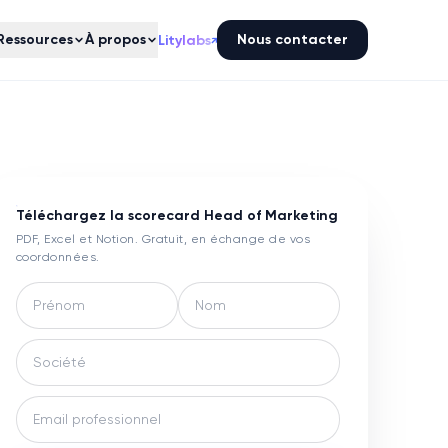
Ressources
À propos
Nous contacter
Litylabs
↗
Téléchargez la scorecard
Head of Marketing
PDF, Excel et Notion. Gratuit, en échange de vos
coordonnées.