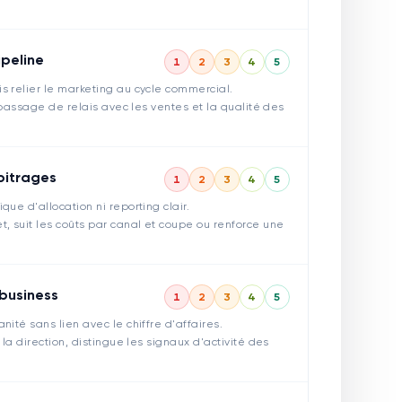
peline
1
2
3
4
5
s relier le marketing au cycle commercial.
e passage de relais avec les ventes et la qualité des
bitrages
1
2
3
4
5
ue d'allocation ni reporting clair.
, suit les coûts par canal et coupe ou renforce une
 business
1
2
3
4
5
ité sans lien avec le chiffre d'affaires.
 la direction, distingue les signaux d'activité des