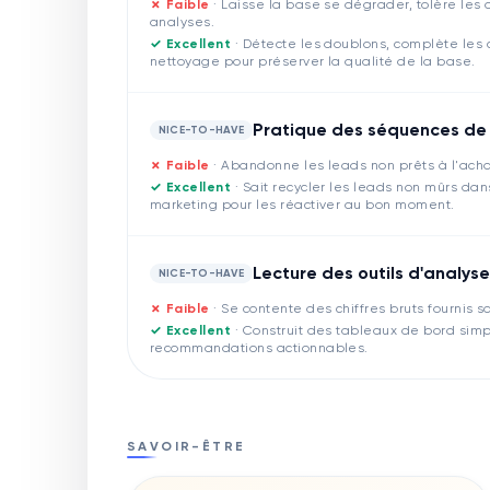
✗ Faible
·
Laisse la base se dégrader, tolère les 
analyses.
✓ Excellent
·
Détecte les doublons, complète les
nettoyage pour préserver la qualité de la base.
Pratique des séquences de 
NICE-TO-HAVE
✗ Faible
·
Abandonne les leads non prêts à l'acha
✓ Excellent
·
Sait recycler les leads non mûrs da
marketing pour les réactiver au bon moment.
Lecture des outils d'analyse
NICE-TO-HAVE
✗ Faible
·
Se contente des chiffres bruts fournis sa
✓ Excellent
·
Construit des tableaux de bord simp
recommandations actionnables.
SAVOIR-ÊTRE