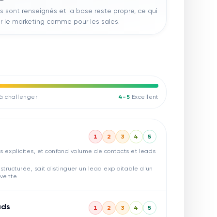
s sont renseignés et la base reste propre, ce qui
ur le marketing comme pour les sales.
 à challenger
4-5
Excellent
1
2
3
4
5
res explicites, et confond volume de contacts et leads
structurée, sait distinguer un lead exploitable d'un
 vente.
ads
1
2
3
4
5