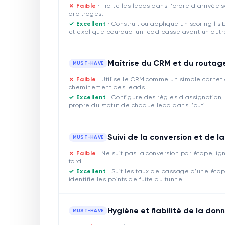
✗ Faible
·
Traite les leads dans l'ordre d'arrivée s
arbitrages.
✓ Excellent
·
Construit ou applique un scoring lisi
et explique pourquoi un lead passe avant un autr
Maîtrise du CRM et du routag
MUST-HAVE
✗ Faible
·
Utilise le CRM comme un simple carnet d
cheminement des leads.
✓ Excellent
·
Configure des règles d'assignation,
propre du statut de chaque lead dans l'outil.
Suivi de la conversion et de la
MUST-HAVE
✗ Faible
·
Ne suit pas la conversion par étape, ig
tard.
✓ Excellent
·
Suit les taux de passage d'une étap
identifie les points de fuite du tunnel.
Hygiène et fiabilité de la don
MUST-HAVE