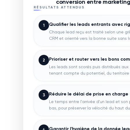
conversion entre marketing 
RÉSULTATS ATTENDUS
Qualifier les leads entrants avec ri
1
Chaque lead reçu est traité selon une gri
CRM et orienté vers la bonne suite sans 
Prioriser et router vers les bons c
2
Les leads sont scorés puis distribués au
tenant compte du potentiel, du territoire
Réduire le délai de prise en charge
3
Le temps entre l'arrivée d'un lead et son
bas, pour préserver la vélocité du haut du
Garantir l'hygiène de la donnée le
4