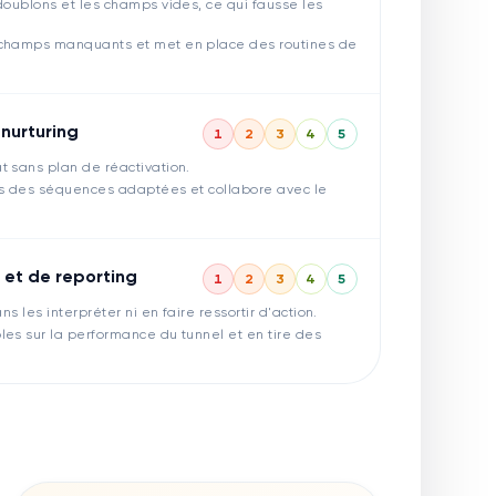
doublons et les champs vides, ce qui fausse les
 champs manquants et met en place des routines de
nurturing
1
2
3
4
5
t sans plan de réactivation.
ns des séquences adaptées et collabore avec le
 et de reporting
1
2
3
4
5
ns les interpréter ni en faire ressortir d'action.
les sur la performance du tunnel et en tire des