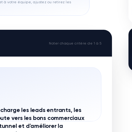
t à votre équipe, ajustez ou retirez les
Noter chaque critère de 1 à 5
harge les leads entrants, les
s route vers les bons commerciaux
 tunnel et d'améliorer la