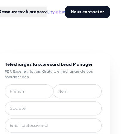
Ressources
À propos
Nous contacter
Litylabs
↗
Téléchargez la scorecard
Lead Manager
PDF, Excel et Notion. Gratuit, en échange de vos
coordonnées.