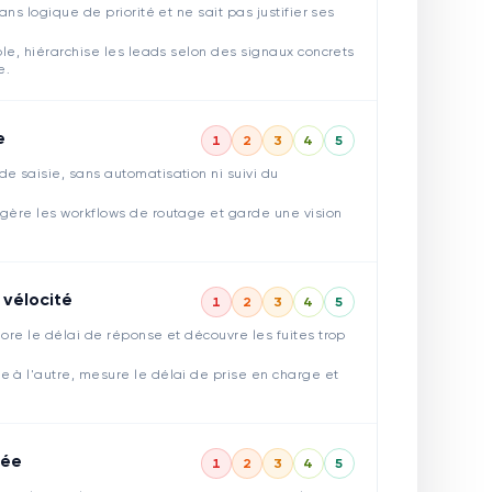
ans logique de priorité et ne sait pas justifier ses
ble, hiérarchise les leads selon des signaux concrets
e.
e
1
2
3
4
5
e saisie, sans automatisation ni suivi du
 gère les workflows de routage et garde une vision
 vélocité
1
2
3
4
5
nore le délai de réponse et découvre les fuites trop
e à l'autre, mesure le délai de prise en charge et
née
1
2
3
4
5