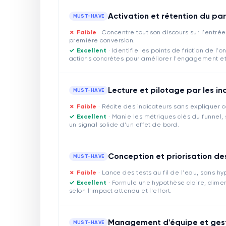
Activation et rétention du par
MUST-HAVE
✗ Faible
·
Concentre tout son discours sur l'entré
première conversion.
✓ Excellent
·
Identifie les points de friction de l
actions concrètes pour améliorer l'engagement et li
Lecture et pilotage par les i
MUST-HAVE
✗ Faible
·
Récite des indicateurs sans expliquer ce
✓ Excellent
·
Manie les métriques clés du funnel, s
un signal solide d'un effet de bord.
Conception et priorisation d
MUST-HAVE
✗ Faible
·
Lance des tests au fil de l'eau, sans hy
✓ Excellent
·
Formule une hypothèse claire, dimens
selon l'impact attendu et l'effort.
Management d'équipe et ges
MUST-HAVE