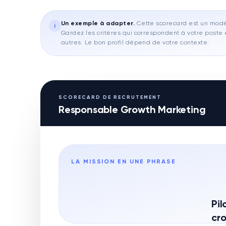
Un exemple à adapter
.
Cette scorecard est un modèl
i
Gardez les critères qui correspondent à votre poste e
autres. Le bon profil dépend de votre contexte.
SCORECARD DE RECRUTEMENT
Responsable Growth Marketing
LA MISSION EN UNE PHRASE
Pil
cro