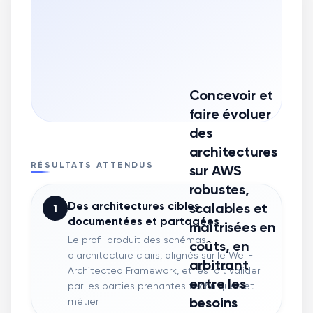
Concevoir et
faire évoluer
des
architectures
RÉSULTATS ATTENDUS
sur AWS
robustes,
Des architectures cibles
scalables et
1
documentées et partagées
maîtrisées en
Le profil produit des schémas
coûts, en
d'architecture clairs, alignés sur le Well-
arbitrant
Architected Framework, et les fait valider
entre les
par les parties prenantes techniques et
besoins
métier.