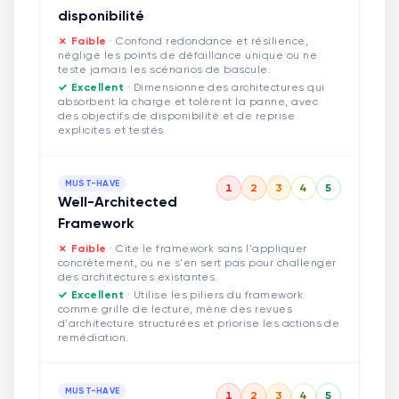
disponibilité
✗ Faible
·
Confond redondance et résilience,
néglige les points de défaillance unique ou ne
teste jamais les scénarios de bascule.
✓ Excellent
·
Dimensionne des architectures qui
absorbent la charge et tolèrent la panne, avec
des objectifs de disponibilité et de reprise
explicites et testés.
MUST-HAVE
1
2
3
4
5
Well-Architected
Framework
✗ Faible
·
Cite le framework sans l'appliquer
concrètement, ou ne s'en sert pas pour challenger
des architectures existantes.
✓ Excellent
·
Utilise les piliers du framework
comme grille de lecture, mène des revues
d'architecture structurées et priorise les actions de
remédiation.
MUST-HAVE
1
2
3
4
5