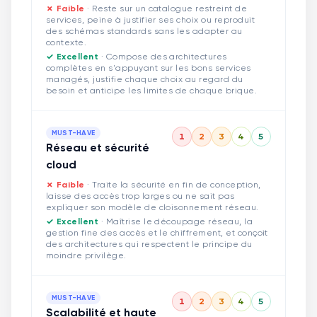
✗ Faible
·
Reste sur un catalogue restreint de
services, peine à justifier ses choix ou reproduit
des schémas standards sans les adapter au
contexte.
✓ Excellent
·
Compose des architectures
complètes en s'appuyant sur les bons services
managés, justifie chaque choix au regard du
besoin et anticipe les limites de chaque brique.
MUST-HAVE
1
2
3
4
5
Réseau et sécurité
cloud
✗ Faible
·
Traite la sécurité en fin de conception,
laisse des accès trop larges ou ne sait pas
expliquer son modèle de cloisonnement réseau.
✓ Excellent
·
Maîtrise le découpage réseau, la
gestion fine des accès et le chiffrement, et conçoit
des architectures qui respectent le principe du
moindre privilège.
MUST-HAVE
1
2
3
4
5
Scalabilité et haute