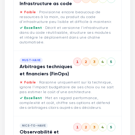
Infrastructure as code
✗ Faible
·
Provisionne encore beaucoup de
ressources à la main, ou produit du code
d'infrastructure peu lisible et difficile à maintenir.
✓ Excellent
·
Décrit et versionne l'infrastructure
dans du code réutilisable, structure ses modules
et intègre le déploiement dans une chaîne
automatisée.
MUST-HAVE
1
2
3
4
5
Arbitrages techniques
et financiers (FinOps)
✗ Faible
·
Raisonne uniquement sur la technique,
ignore l'impact budgétaire de ses choix ou ne sait
pas estimer le coût d'une architecture.
✓ Excellent
·
Met en regard performance,
complexité et coût, chiffre ses options et défend
des arbitrages clairs auprès des décideurs.
NICE-TO-HAVE
1
2
3
4
5
Observabilité et