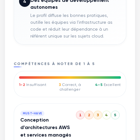
Des équipes de développement
4
autonomes
Le profil diffuse les bonnes pratiques,
outille les équipes via l'infrastructure as
code et réduit leur dépendance à un
référent unique sur les sujets cloud.
COMPÉTENCES À NOTER DE 1 À 5
1-2
Insuffisant
3
Correct, à
4-5
Excellent
challenger
MUST-HAVE
1
2
3
4
5
Conception
d'architectures AWS
et services managés