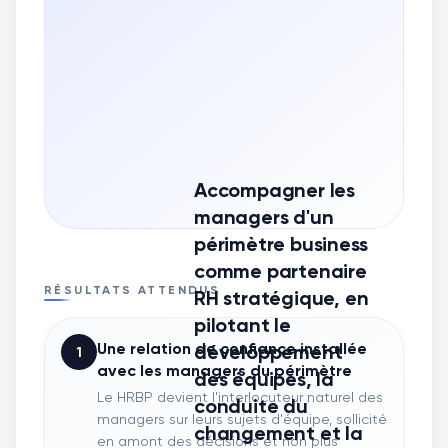
Accompagner les
managers d'un
périmètre business
comme partenaire
RÉSULTATS ATTENDUS
RH stratégique, en
pilotant le
Une relation de confiance installée
développement
1
avec les managers du périmètre
des équipes, la
Le HRBP devient l'interlocuteur naturel des
conduite du
managers sur leurs sujets d'équipe, sollicité
changement et la
en amont des décisions et non plus