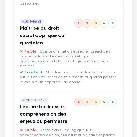
personne.
MUST-HAVE
1
2
3
4
5
Maîtrise du droit
social appliqué au
quotidien
✗ Faible
·
Confond intuition et règle, prend des
positions hasardeuses ou se réfugie
systématiquement derrière le juriste sans rien
arbitrer.
✓ Excellent
·
Mobilise les bons réflexes juridiques
sur les cas courants et sait identifier quand passer
la main à un expert ou au conseil.
NICE-TO-HAVE
1
2
3
4
5
Lecture business et
compréhension des
enjeux du périmètre
✗ Faible
·
Reste dans une logique RH
déconnectée des enjeux du métier, sans capacité