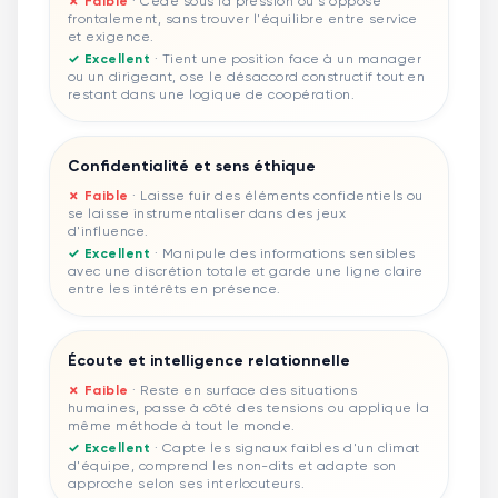
✗ Faible
·
Cède sous la pression ou s'oppose
frontalement, sans trouver l'équilibre entre service
et exigence.
✓ Excellent
·
Tient une position face à un manager
ou un dirigeant, ose le désaccord constructif tout en
restant dans une logique de coopération.
Confidentialité et sens éthique
✗ Faible
·
Laisse fuir des éléments confidentiels ou
se laisse instrumentaliser dans des jeux
d'influence.
✓ Excellent
·
Manipule des informations sensibles
avec une discrétion totale et garde une ligne claire
entre les intérêts en présence.
Écoute et intelligence relationnelle
✗ Faible
·
Reste en surface des situations
humaines, passe à côté des tensions ou applique la
même méthode à tout le monde.
✓ Excellent
·
Capte les signaux faibles d'un climat
d'équipe, comprend les non-dits et adapte son
approche selon ses interlocuteurs.