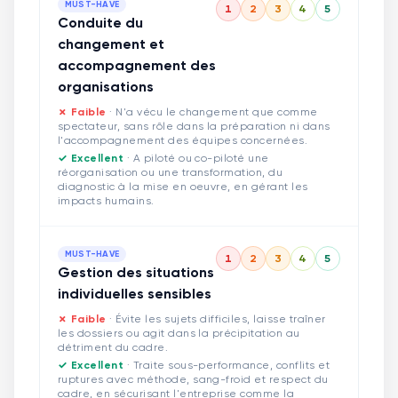
MUST-HAVE
1
2
3
4
5
Conduite du
changement et
accompagnement des
organisations
✗ Faible
·
N'a vécu le changement que comme
spectateur, sans rôle dans la préparation ni dans
l'accompagnement des équipes concernées.
✓ Excellent
·
A piloté ou co-piloté une
réorganisation ou une transformation, du
diagnostic à la mise en oeuvre, en gérant les
impacts humains.
MUST-HAVE
1
2
3
4
5
Gestion des situations
individuelles sensibles
✗ Faible
·
Évite les sujets difficiles, laisse traîner
les dossiers ou agit dans la précipitation au
détriment du cadre.
✓ Excellent
·
Traite sous-performance, conflits et
ruptures avec méthode, sang-froid et respect du
cadre, en sécurisant l'entreprise comme la