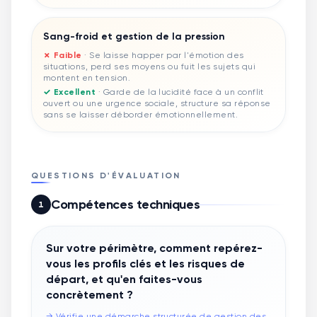
Sang-froid et gestion de la pression
✗ Faible
·
Se laisse happer par l'émotion des
situations, perd ses moyens ou fuit les sujets qui
montent en tension.
✓ Excellent
·
Garde de la lucidité face à un conflit
ouvert ou une urgence sociale, structure sa réponse
sans se laisser déborder émotionnellement.
QUESTIONS D'ÉVALUATION
Compétences techniques
1
Sur votre périmètre, comment repérez-
vous les profils clés et les risques de
départ, et qu'en faites-vous
concrètement ?
→
Vérifie une démarche structurée de gestion des