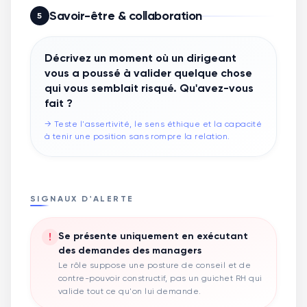
Savoir-être & collaboration
5
Décrivez un moment où un dirigeant
vous a poussé à valider quelque chose
qui vous semblait risqué. Qu'avez-vous
fait ?
→
Teste l'assertivité, le sens éthique et la capacité
à tenir une position sans rompre la relation.
SIGNAUX D'ALERTE
!
Se présente uniquement en exécutant
des demandes des managers
Le rôle suppose une posture de conseil et de
contre-pouvoir constructif, pas un guichet RH qui
valide tout ce qu'on lui demande.