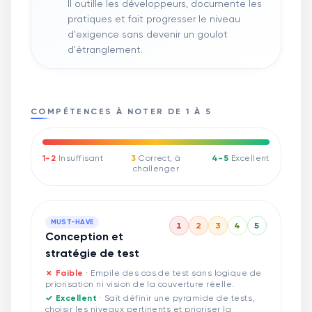
Il outille les développeurs, documente les
pratiques et fait progresser le niveau
d'exigence sans devenir un goulot
d'étranglement.
COMPÉTENCES À NOTER DE 1 À 5
1-2
Insuffisant
3
Correct, à
4-5
Excellent
challenger
MUST-HAVE
1
2
3
4
5
Conception et
stratégie de test
✗ Faible
·
Empile des cas de test sans logique de
priorisation ni vision de la couverture réelle.
✓ Excellent
·
Sait définir une pyramide de tests,
choisir les niveaux pertinents et prioriser la