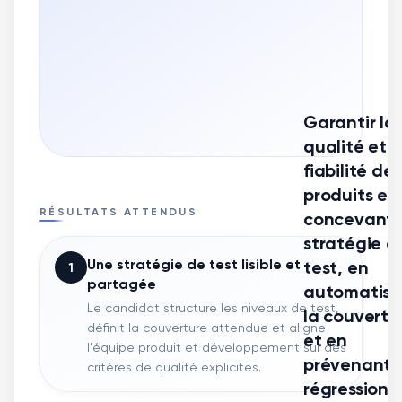
Garantir la
qualité et l
fiabilité des
produits en
RÉSULTATS ATTENDUS
concevant 
stratégie d
Une stratégie de test lisible et
test, en
1
partagée
automatisa
Le candidat structure les niveaux de test,
la couvertu
définit la couverture attendue et aligne
et en
l'équipe produit et développement sur des
prévenant l
critères de qualité explicites.
régressions