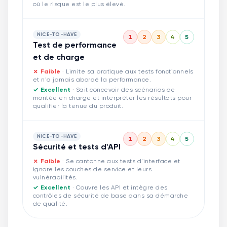
où le risque est le plus élevé.
NICE-TO-HAVE
1
2
3
4
5
Test de performance
et de charge
✗ Faible
·
Limite sa pratique aux tests fonctionnels
et n'a jamais abordé la performance.
✓ Excellent
·
Sait concevoir des scénarios de
montée en charge et interpréter les résultats pour
qualifier la tenue du produit.
NICE-TO-HAVE
1
2
3
4
5
Sécurité et tests d'API
✗ Faible
·
Se cantonne aux tests d'interface et
ignore les couches de service et leurs
vulnérabilités.
✓ Excellent
·
Couvre les API et intègre des
contrôles de sécurité de base dans sa démarche
de qualité.