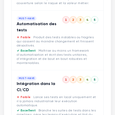
couverture selon le risque et la valeur métier.
MUST-HAVE
1
2
3
4
5
Automatisation des
tests
✗ Faible
·
Produit des tests instables ou fragiles
qui cassent au moindre changement et finissent
désactivés.
✓ Excellent
·
Maîtrise au moins un framework
d'automatisation et écrit des tests unitaires,
d'intégration et de bout en bout robustes et
maintenables.
MUST-HAVE
1
2
3
4
5
Intégration dans la
CI/CD
✗ Faible
·
Lance ses tests en local uniquement et
n'a jamais industrialisé leur exécution
automatique.
✓ Excellent
·
Branche les suites de tests dans les
pipelines, gère les temps d'exécution et fait du