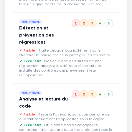
test un signal fiable de la chaîne de livraison.
MUST-HAVE
1
2
3
4
5
Détection et
prévention des
régressions
✗ Faible
·
Traite chaque bug isolément sans
chercher la cause racine ni protéger les correctifs.
✓ Excellent
·
Met en place des suites de non
régression, analyse les défauts récurrents et
installe des contrôles qui préviennent leur
réapparition.
MUST-HAVE
1
2
3
4
5
Analyse et lecture du
code
✗ Faible
·
Teste à l'aveugle, sans comprendre ce
que fait réellement l'application sous le capot.
✓ Excellent
·
Lit le code des développeurs,
comprend l'architecture testée et cible ses tests là