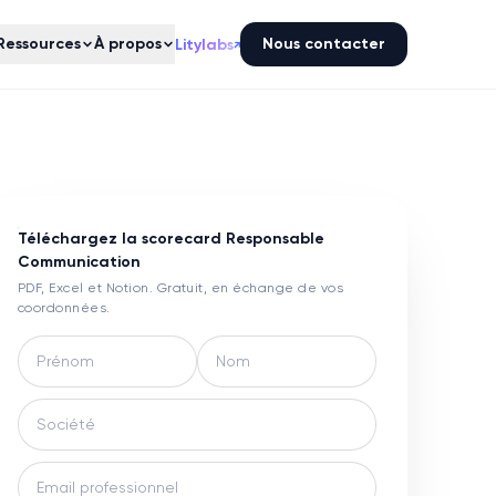
Ressources
À propos
Nous contacter
Litylabs
↗
Téléchargez la scorecard
Responsable
Communication
PDF, Excel et Notion. Gratuit, en échange de vos
coordonnées.