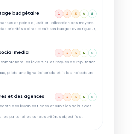
otage budgétaire
1
2
3
4
5
penses et peine à justifier l'allocation des moyens.
des priorités claires et suit son budget avec rigueur,
social media
1
2
3
4
5
comprendre les leviers ni les risques de réputation
x, pilote une ligne éditoriale et lit les indicateurs
res et des agences
1
2
3
4
5
cepte des livrables tièdes et subit les délais des
 les partenaires sur des critères objectifs et