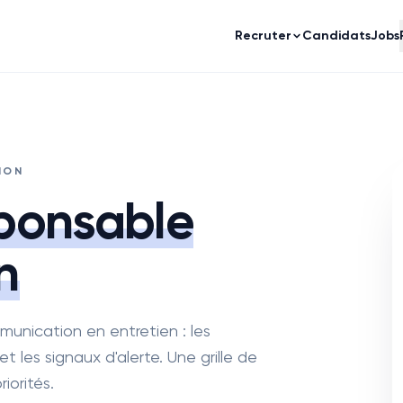
Recruter
Candidats
Jobs
ION
ponsable
n
nication en entretien : les
 les signaux d'alerte. Une grille de
iorités.