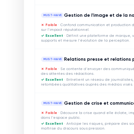
Gestion de l'image et de la n
MUST-HAVE
✗ Faible
·
Confond communication et production de
sur l'impact réputationnel.
✓ Excellent
·
Définit une plateforme de marque, ve
supports et mesure l'évolution de la perception.
Relations presse et relations
MUST-HAVE
✗ Faible
·
Se contente d'envoyer des communiqués
des attentes des rédactions.
✓ Excellent
·
Entretient un réseau de journalistes,
retombées qualitatives auprès des médias visés.
Gestion de crise et communic
MUST-HAVE
✗ Faible
·
Découvre la crise quand elle éclate, imp
dans l'espace public.
✓ Excellent
·
Anticipe les risques, prépare des s
maîtrise du discours sous pression.