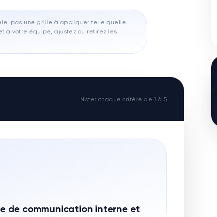
e, pas une grille à appliquer telle quelle.
t à votre équipe, ajustez ou retirez les
Noter chaque critère de 1 à 5
gie de communication interne et