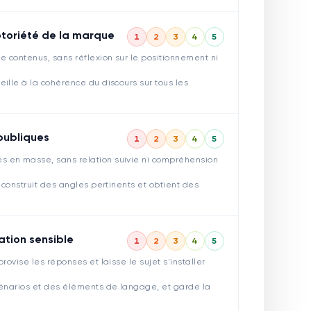
otoriété de la marque
1
2
3
4
5
 contenus, sans réflexion sur le positionnement ni
ille à la cohérence du discours sur tous les
 publiques
1
2
3
4
5
 en masse, sans relation suivie ni compréhension
 construit des angles pertinents et obtient des
ation sensible
1
2
3
4
5
rovise les réponses et laisse le sujet s'installer
cénarios et des éléments de langage, et garde la