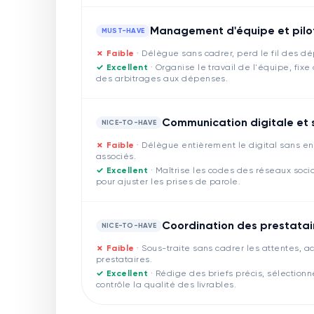
Management d'équipe et pil
MUST-HAVE
✗ Faible
·
Délègue sans cadrer, perd le fil des dé
✓ Excellent
·
Organise le travail de l'équipe, fixe 
des arbitrages aux dépenses.
Communication digitale et 
NICE-TO-HAVE
✗ Faible
·
Délègue entièrement le digital sans en 
associés.
✓ Excellent
·
Maîtrise les codes des réseaux sociau
pour ajuster les prises de parole.
Coordination des prestatai
NICE-TO-HAVE
✗ Faible
·
Sous-traite sans cadrer les attentes, ac
prestataires.
✓ Excellent
·
Rédige des briefs précis, sélectionne
contrôle la qualité des livrables.