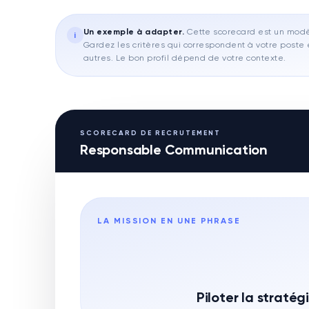
Un exemple à adapter
.
Cette scorecard est un modèl
i
Gardez les critères qui correspondent à votre poste e
autres. Le bon profil dépend de votre contexte.
SCORECARD DE RECRUTEMENT
Responsable Communication
LA MISSION EN UNE PHRASE
Piloter la straté