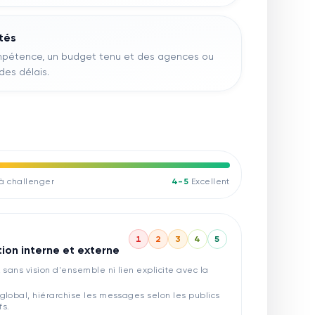
tés
mpétence, un budget tenu et des agences ou
des délais.
 à challenger
4-5
Excellent
1
2
3
4
5
ion interne et externe
 sans vision d'ensemble ni lien explicite avec la
global, hiérarchise les messages selon les publics
fs.