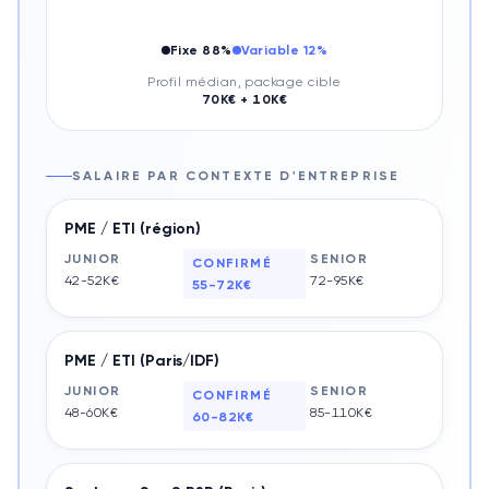
Fixe
88
%
Variable
12
%
Profil médian, package cible
70
K€ +
10
K€
SALAIRE PAR CONTEXTE D'ENTREPRISE
PME / ETI (région)
JUNIOR
SENIOR
CONFIRMÉ
42-52K€
72-95K€
55-72K€
PME / ETI (Paris/IDF)
JUNIOR
SENIOR
CONFIRMÉ
48-60K€
85-110K€
60-82K€