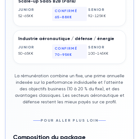
Scale-up SaaS B2B (Paris)
JUNIOR
SENIOR
CONFIRMÉ
52-65K€
92-125K€
65-88K€
Industrie aéronautique / défense / énergie
JUNIOR
SENIOR
CONFIRMÉ
50-65K€
100-145K€
70-95K€
La rémunération combine un fixe, une prime annuelle
indexée sur la performance individuelle et l'atteinte
des objectifs business (10 à 20 % du fixe), et des
avantages classiques. Les secteurs aéronautique et
défense restent les mieux payés sur ce profil.
POUR ALLER PLUS LOIN
Composition du package