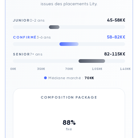
issues des placements Lity.
45-58K€
JUNIOR
0-2 ans
58-82K€
CONFIRMÉ
3-6 ans
82-115K€
SENIOR
7+ ans
0K€
35K€
70K€
105K€
140K€
●
Médiane marché :
70K€
COMPOSITION PACKAGE
88
%
fixe