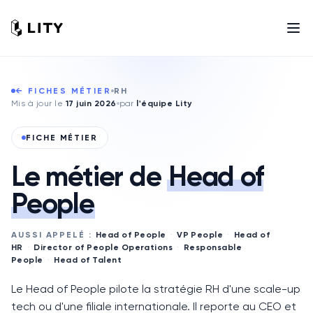
← FICHES MÉTIER
RH
Mis à jour le
17 juin 2026
par
l'équipe Lity
FICHE MÉTIER
Le métier de
Head of
People
AUSSI APPELÉ :
Head of People
·
VP People
·
Head of
HR
·
Director of People Operations
·
Responsable
People
·
Head of Talent
Le
Head of People
pilote la stratégie RH d'une scale-up
tech ou d'une filiale internationale. Il reporte au
CEO
et