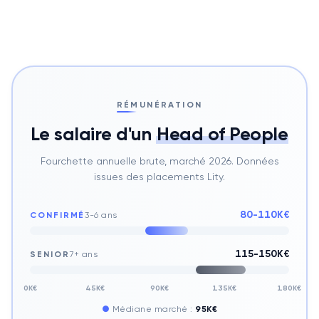
RÉMUNÉRATION
Le salaire d'un
Head of People
Fourchette annuelle brute, marché 2026. Données
issues des placements Lity.
80-110K€
CONFIRMÉ
3-6 ans
115-150K€
SENIOR
7+ ans
0K€
45K€
90K€
135K€
180K€
●
Médiane marché :
95K€