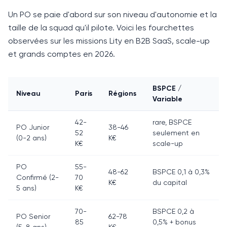
Un PO se paie d'abord sur son niveau d'autonomie et la
taille de la squad qu'il pilote.
Voici les fourchettes
observées sur les missions Lity en B2B SaaS, scale-up
et grands comptes en 2026.
BSPCE /
Niveau
Paris
Régions
Variable
42-
rare, BSPCE
PO Junior
38-46
52
seulement en
(0-2 ans)
K€
K€
scale-up
PO
55-
48-62
BSPCE 0,1 à 0,3%
Confirmé (2-
70
K€
du capital
5 ans)
K€
70-
BSPCE 0,2 à
PO Senior
62-78
85
0,5% + bonus