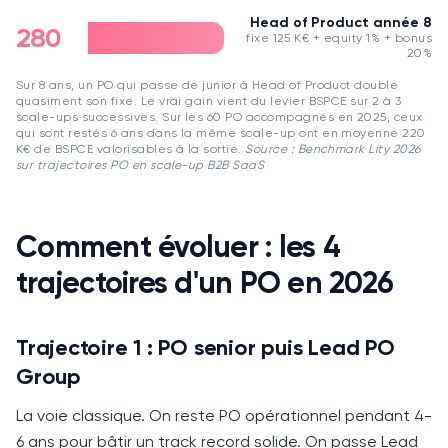
Head of Product année 8
280
fixe 125 K€ + equity 1% + bonus
20%
Sur 8 ans, un PO qui passe de junior à Head of Product double
quasiment son fixe. Le vrai gain vient du levier BSPCE sur 2 à 3
scale-ups successives. Sur les 60 PO accompagnés en 2025, ceux
qui sont restés 6 ans dans la même scale-up ont en moyenne 220
K€ de BSPCE valorisables à la sortie.
Source :
Benchmark Lity 2026
sur trajectoires PO en scale-up B2B SaaS
Comment évoluer : les 4
trajectoires d'un PO en 2026
Trajectoire 1 : PO senior puis Lead PO
Group
La voie classique.
On reste PO opérationnel pendant 4-
6 ans pour bâtir un track record solide.
On passe Lead