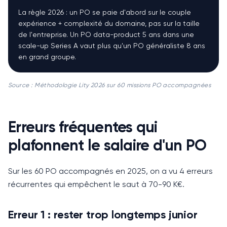
La règle 2026 : un PO se paie d'abord sur le couple
expérience + complexité du domaine, pas sur la taille
de l'entreprise. Un PO data-product 5 ans dans une
scale-up Series A vaut plus qu'un PO généraliste 8 ans
en grand groupe.
Source :
Méthodologie Lity 2026 sur 60 missions PO accompagnées
Erreurs fréquentes qui
plafonnent le salaire d'un PO
Sur les 60 PO accompagnés en 2025, on a vu 4 erreurs
récurrentes qui empêchent le saut à 70-90 K€.
Erreur 1 : rester trop longtemps junior