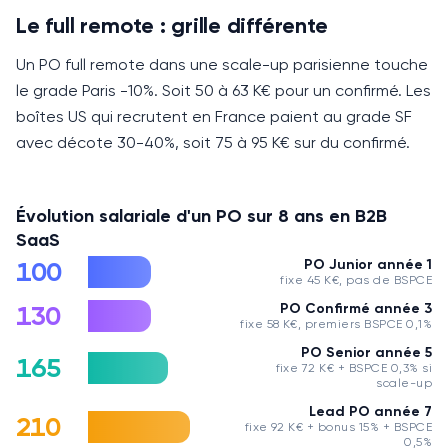
Le full remote : grille différente
Un PO full remote dans une scale-up parisienne touche
le grade Paris -10%.
Soit 50 à 63 K€ pour un confirmé.
Les
boîtes US qui recrutent en France paient au grade SF
avec décote 30-40%, soit 75 à 95 K€ sur du confirmé.
Évolution salariale d'un PO sur 8 ans en B2B
SaaS
100
PO Junior année 1
fixe 45 K€, pas de BSPCE
130
PO Confirmé année 3
fixe 58 K€, premiers BSPCE 0,1%
PO Senior année 5
165
fixe 72 K€ + BSPCE 0,3% si
scale-up
Lead PO année 7
210
fixe 92 K€ + bonus 15% + BSPCE
0,5%