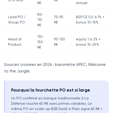
(5-8 ans)
K€
K€
annuel
85-
Lead PO /
75-95
BSPCE 0,5 à 1% +
110
Group PO
K€
bonus 10-15%
K€
110-
Head of
95-130
equity 1 à 2% +
150
Product
K€
bonus 15-25%
K€
Sources croisées en 2026 : baromètre APEC, Welcome
to the Jungle.
Pourquoi la fourchette PO est si large
Un PO confirmé en banque traditionnelle à La
Défense touche 60 K€ avec primes variables. Le
même PO en scale-up B2B SaaS à Paris signe 65 K€ +