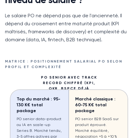
niveau de salaire ?
Le salaire PO ne dépend pas que de l'ancienneté.
Il
dépend du croisement entre maturité produit (KPI
maîtrisés, frameworks de discovery) et complexité du
domaine (data, IA, fintech, B2B technique).
MATRICE : POSITIONNEMENT SALARIAL PO SELON
PROFIL ET COMPLEXITÉ
PO SENIOR AVEC TRACK
RECORD CHIFFRÉ (KPI,
OKR, BSPCE DÉJÀ
VALORISÉS)
Top du marché : 95-
Marché classique :
▲
130 K€ total
60-75 K€ total
package
package
PO senior data-product
PO senior B2B SaaS sur
ou IA en scale-up
produit éprouvé.
Series B. Marché tendu,
Marché équilibré,
3-5 offres actives par
négociation +5 à +10%