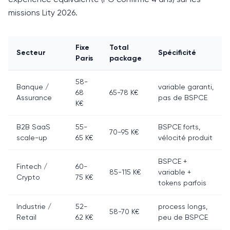
missions Lity 2026.
Fixe
Total
Secteur
Spécificité
Paris
package
58-
Banque /
variable garanti,
68
65-78 K€
Assurance
pas de BSPCE
K€
B2B SaaS
55-
BSPCE forts,
70-95 K€
scale-up
65 K€
vélocité produit
BSPCE +
Fintech /
60-
85-115 K€
variable +
Crypto
75 K€
tokens parfois
Industrie /
52-
process longs,
58-70 K€
Retail
62 K€
peu de BSPCE