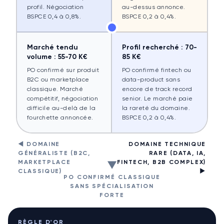
profil. Négociation
au-dessus annonce.
BSPCE 0,4 à 0,8%.
BSPCE 0,2 à 0,4%.
Marché tendu
Profil recherché : 70-
volume : 55-70 K€
85 K€
PO confirmé sur produit
PO confirmé fintech ou
B2C ou marketplace
data-product sans
classique. Marché
encore de track record
compétitif, négociation
senior. Le marché paie
difficile au-delà de la
la rareté du domaine.
fourchette annoncée.
BSPCE 0,2 à 0,4%.
◀
DOMAINE
DOMAINE TECHNIQUE
GÉNÉRALISTE (B2C,
RARE (DATA, IA,
MARKETPLACE
FINTECH, B2B COMPLEX)
▼
CLASSIQUE)
▶
PO CONFIRMÉ CLASSIQUE
SANS SPÉCIALISATION
FORTE
RÈGLE D'OR