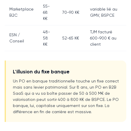
55-
Marketplace
variable lié au
68
70-90 K€
B2C
GMV, BSPCE
K€
48-
TJM facturé
ESN /
58
52-65 K€
600-900 € au
Conseil
K€
client
L'illusion du fixe banque
Un PO en banque traditionnelle touche un fixe correct
mais sans levier patrimonial. Sur 8 ans, un PO en B2B
SaaS qui a vu sa boîte passer de 50 à 500 M€ de
valorisation peut sortir 400 à 800 K€ de BSPCE. Le PO
banque, lui, capitalise uniquement sur son fixe. La
différence en fin de carrière est massive.