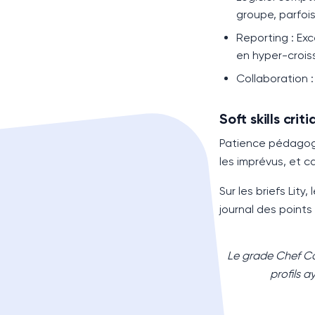
groupe, parfoi
Reporting
: Exc
en hyper-croi
Collaboration
:
Soft skills crit
Patience pédagogiq
les imprévus, et 
Sur les briefs Lit
journal des points
Le grade Chef Co
profils 