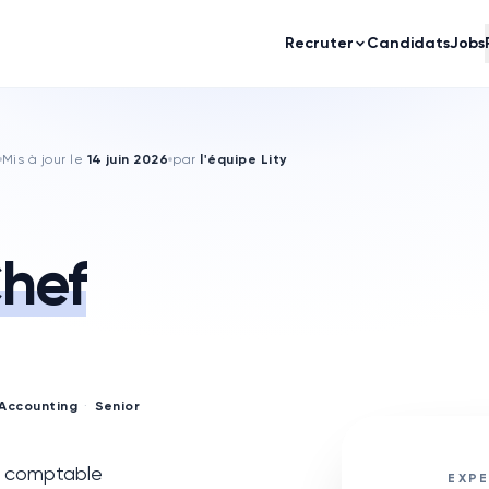
Recruter
Candidats
Jobs
Mis à jour le
14 juin 2026
par
l'équipe Lity
hef
 Accounting
·
Senior
n comptable
EXPE