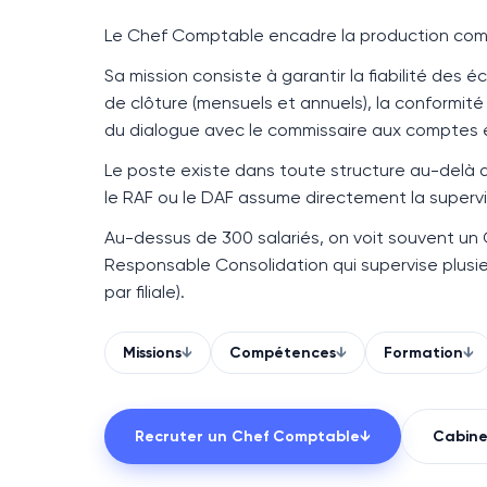
Le
Chef Comptable
encadre la production comp
Sa mission consiste à garantir la fiabilité des éc
de clôture (mensuels et annuels), la conformité f
du dialogue avec le commissaire aux comptes et 
Le poste existe dans toute structure au-delà
le RAF ou le DAF assume directement la superv
Au-dessus de
300 salariés
, on voit souvent u
Responsable Consolidation qui supervise plus
par filiale).
Missions
↓
Compétences
↓
Formation
↓
Recruter un
Chef Comptable
↓
Cabin