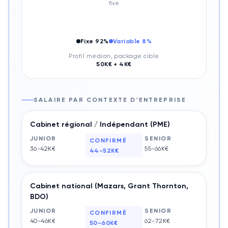
fixe
Fixe
92
%
Variable
8
%
Profil médian, package cible
50
K€ +
4
K€
SALAIRE PAR CONTEXTE D'ENTREPRISE
Cabinet régional / Indépendant (PME)
JUNIOR
SENIOR
CONFIRMÉ
36-42K€
55-66K€
44-52K€
Cabinet national (Mazars, Grant Thornton,
BDO)
JUNIOR
SENIOR
CONFIRMÉ
40-46K€
62-72K€
50-60K€