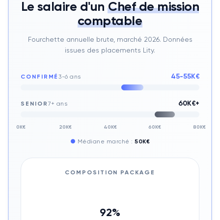
Le salaire d'un
Chef de mission
comptable
Fourchette annuelle brute, marché 2026. Données
issues des placements Lity.
45-55K€
CONFIRMÉ
3-6 ans
60K€+
SENIOR
7+ ans
0K€
20K€
40K€
60K€
80K€
●
Médiane marché :
50K€
COMPOSITION PACKAGE
92
%