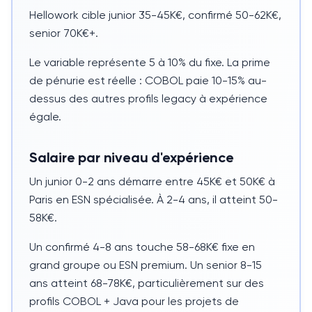
Hellowork cible junior 35-45K€, confirmé 50-62K€,
senior 70K€+.
Le variable représente
5 à 10%
du fixe. La prime
de pénurie est réelle :
COBOL
paie
10-15%
au-
dessus des autres profils legacy à expérience
égale.
Salaire par niveau d'expérience
Un junior
0-2 ans
démarre entre 45K€ et 50K€ à
Paris en ESN spécialisée. À
2-4 ans
, il atteint 50-
58K€.
Un confirmé
4-8 ans
touche 58-68K€ fixe en
grand groupe ou ESN premium. Un senior
8-15
ans
atteint 68-78K€, particulièrement sur des
profils
COBOL
+
Java
pour les projets de