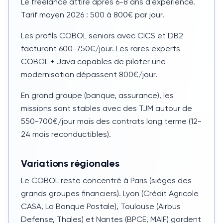
Le freelance attire après
6-8 ans
d'expérience.
Tarif moyen 2026 :
500 à 800€
par jour.
Les profils
COBOL
seniors avec CICS et DB2
facturent
600-750€
/jour. Les rares experts
COBOL
+
Java
capables de piloter une
modernisation dépassent
800€
/jour.
En grand groupe (banque, assurance), les
missions sont stables avec des TJM autour de
550-700€
/jour mais des contrats long terme (
12-
24 mois
reconductibles).
Variations régionales
Le
COBOL
reste concentré à Paris (sièges des
grands groupes financiers). Lyon (Crédit Agricole
CASA, La Banque Postale), Toulouse (Airbus
Defense, Thales) et Nantes (BPCE, MAIF) gardent