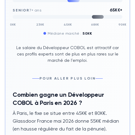
65K€+
SENIOR
7+ ans
0K€
23K€
45K€
68K€
90K€
●
Médiane marché :
50K€
Le salaire du Développeur COBOL est attractif car
ces profils experts sont de plus en plus rares sur le
marché de l'emploi.
POUR ALLER PLUS LOIN
Combien gagne un Développeur
COBOL à Paris en 2026 ?
À Paris, le fixe se situe entre 45K€ et 80K€.
Glassdoor France mai 2026 donne 55K€ médian
(en hausse régulière du fait de la pénurie).