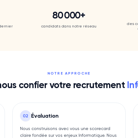
80 000
+
80 000
+
des c
dernier
candidats dans notre réseau
NOTRE APPROCHE
nous confier votre recrutement
In
Évaluation
0
2
Nous construisons avec vous une scorecard
claire fondée sur vos enjeux Informatique. Nous