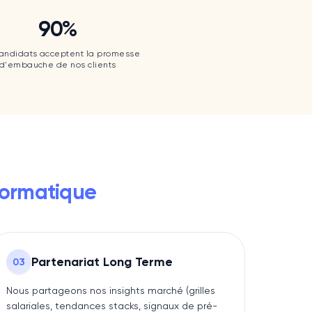
90
%
90
%
andidats acceptent la promesse
d'embauche de nos clients
formatique
Partenariat Long Terme
0
3
Nous partageons nos insights marché (grilles
salariales, tendances stacks, signaux de pré-