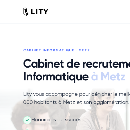
CABINET
INFORMATIQUE
·
METZ
Cabinet de recrutem
Informatique
à
Metz
Vue de
Metz
Lity vous accompagne pour dénicher le meilleu
000 habitants à Metz et son agglomération.
Honoraires au succès