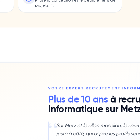
,
Pilote la conception et le déploiement de
projets IT.
VOTRE EXPERT RECRUTEMENT
INFOR
Plus de 10 ans
à recru
Informatique
sur
Met
“
Sur Metz et le sillon mosellan, le so
juste à côté, qui aspire les profils se