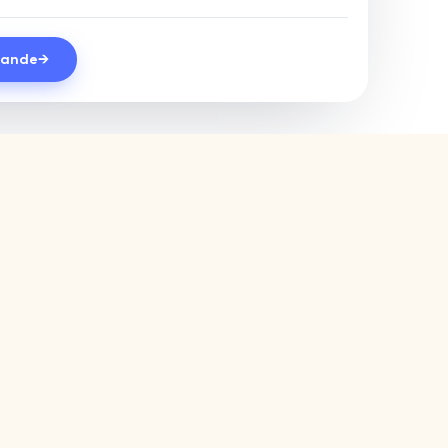
mande
→