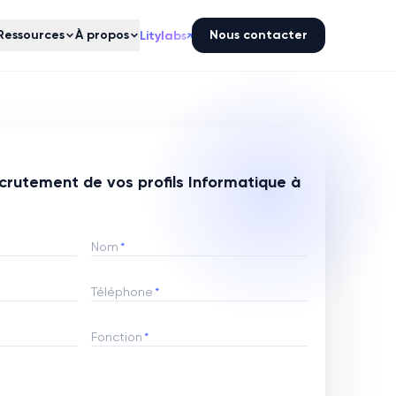
Ressources
À propos
Nous contacter
Litylabs
↗
crutement de vos profils Informatique à
Nom
*
Téléphone
*
Fonction
*