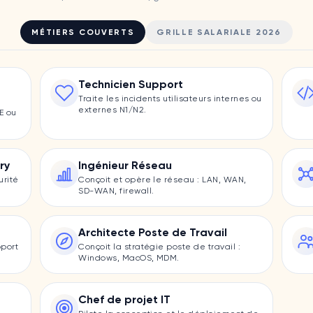
MÉTIERS COUVERTS
GRILLE SALARIALE 2026
Technicien Support
Traite les incidents utilisateurs internes ou
externes N1/N2.
E ou
ry
Ingénieur Réseau
urité
Conçoit et opère le réseau : LAN, WAN,
SD-WAN, firewall.
Architecte Poste de Travail
pport
Conçoit la stratégie poste de travail :
Windows, MacOS, MDM.
Chef de projet IT