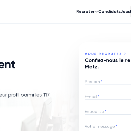
Recruter
Candidats
Jobs
VOUS RECRUTEZ ?
ent
Confiez-nous le re
Metz.
Prénom
*
r profil parmi les 117
E-mail
*
Entreprise
*
Votre message
*