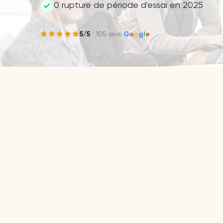
0 rupture de période d'essai en 2025
5
/5
·
105
avis
G
o
o
g
l
e