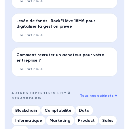
Lire l'article →
LEVÉE
Levée de fonds : RockFi lève 18M€ pour
digitaliser la gestion privée
Lire l'article →
GUIDE
Comment recruter un acheteur pour votre
entreprise ?
Lire l'article →
AUTRES EXPERTISES LITY À
Tous nos cabinets
→
STRASBOURG
Blockchain
Comptabilité
Data
Informatique
Marketing
Product
Sales