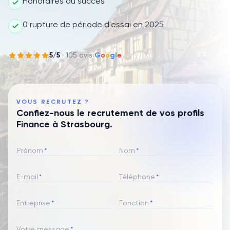
Honoraires au succès
0 rupture de période d'essai en 2025
5
/5
·
105
avis
G
o
o
g
l
e
VOUS RECRUTEZ ?
Confiez-nous le recrutement de vos profils
Finance à Strasbourg.
Prénom
*
Nom
*
E-mail
*
Téléphone
*
Entreprise
*
Fonction
*
Votre message
*