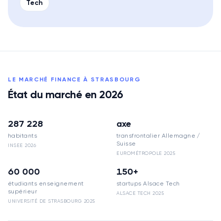
Tech
LE MARCHÉ
FINANCE
À
STRASBOURG
État du marché en 2026
287 228
axe
habitants
transfrontalier Allemagne /
Suisse
INSEE 2026
EUROMÉTROPOLE 2025
60 000
150+
étudiants enseignement
startups Alsace Tech
supérieur
ALSACE TECH 2025
UNIVERSITÉ DE STRASBOURG 2025