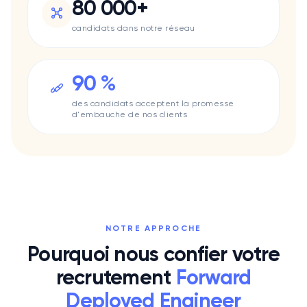
80 000+
Data Impact
Lacoste
candidats dans notre réseau
Lifen
Mee6
Le Permis Libre
90 %
Pharow
des candidats acceptent la promesse
Quicksign
d'embauche de nos clients
Qwant
Swaap
Uggy
Surfe
Valrhona
Méria
Sis ID
NOTRE APPROCHE
Smappen
Pourquoi nous confier votre
Skynopy
recrutement
Forward
Klineo
Turo
Deployed Engineer
Typology