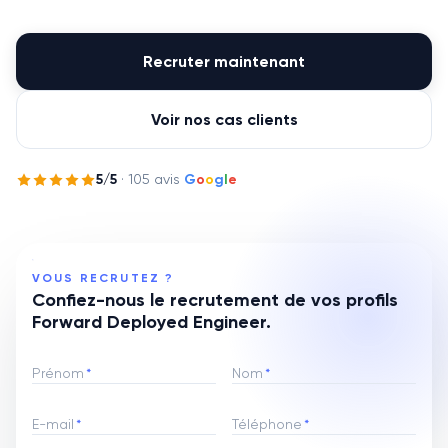
Recruter maintenant
Voir nos cas clients
5
/5
·
105
avis
G
o
o
g
l
e
VOUS RECRUTEZ ?
Confiez-nous le recrutement de vos profils
Forward Deployed Engineer.
Prénom
*
Nom
*
E-mail
*
Téléphone
*