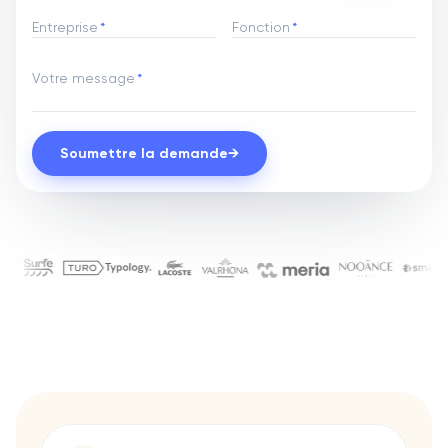
Entreprise
*
Fonction
*
Votre message
*
Soumettre la demande
→
Ils nous font confiance pour le
Chanel
Aqemia
Ada
Bryj
Gino