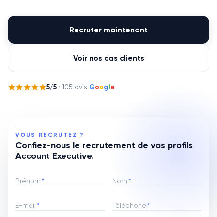
Recruter maintenant
Voir nos cas clients
5
/5
·
105
avis
G
o
o
g
l
e
VOUS RECRUTEZ ?
Confiez-nous le recrutement de vos profils
Account Executive.
Prénom
*
Nom
*
E-mail
*
Téléphone
*