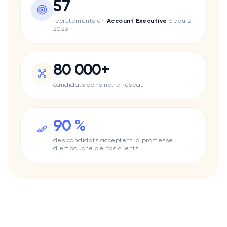
57
Data Impact
Lacoste
recrutements en
Account Executive
depuis
2023
Lifen
Mee6
Le Permis Libre
80 000+
Pharow
Quicksign
candidats dans notre réseau
Qwant
Swaap
Uggy
90 %
Surfe
Valrhona
des candidats acceptent la promesse
d'embauche de nos clients
Méria
Sis ID
Smappen
Skynopy
Klineo
Turo
Typology