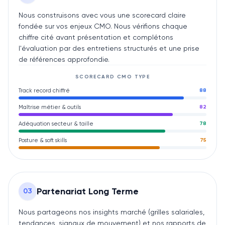
Nous construisons avec vous une scorecard claire
fondée sur vos enjeux CMO. Nous vérifions chaque
chiffre cité avant présentation et complétons
l'évaluation par des entretiens structurés et une prise
de références approfondie.
SCORECARD
CMO
TYPE
Track record chiffré
88
Maîtrise métier & outils
82
Adéquation secteur & taille
78
Posture & soft skills
75
Partenariat Long Terme
0
3
Nous partageons nos insights marché (grilles salariales,
tendances, signaux de mouvement) et nos rapports de