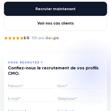
Recruter maintenant
Voir nos cas clients
5
/5
·
105
avis
G
o
o
g
l
e
VOUS RECRUTEZ ?
Confiez-nous le recrutement de vos profils
CMO.
Prénom
*
Nom
*
E-mail
*
Téléphone
*