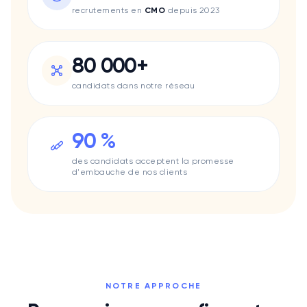
Lacoste
recrutements en
CMO
depuis 2023
Lifen
Mee6
Le Permis Libre
80 000+
Pharow
candidats dans notre réseau
Quicksign
Qwant
Swaap
90 %
Uggy
Surfe
des candidats acceptent la promesse
Valrhona
d'embauche de nos clients
Méria
Sis ID
Smappen
Skynopy
Klineo
Turo
NOTRE APPROCHE
Typology