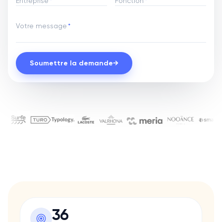
Entreprise
*
Fonction
*
Votre message
*
Soumettre la demande
→
Ils nous font confiance pour le
Chanel
Aqemia
Ada
Bryj
Gino
36
Data Impact